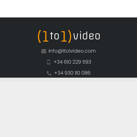
(1
1)
to
video
info@1to1video.com
+34 610 229 593
+34 930 110 086
✖
Avis juridique
Privacitée