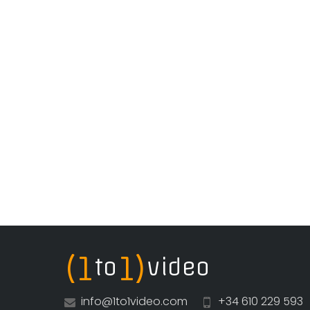
(1
1)
to
video
info@1to1video.com
+34 610 229 593