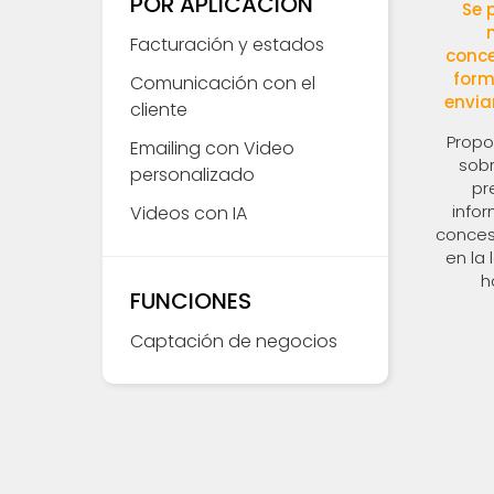
POR APLICACIÓN
Se p
Facturación y estados
conce
form
Comunicación con el
envia
cliente
Propo
Emailing con Video
sobr
personalizado
pr
info
Videos con IA
concesi
en la 
h
FUNCIONES
Captación de negocios