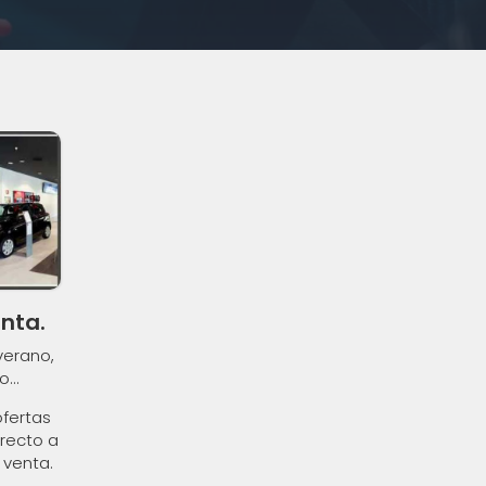
nta.
verano,
...
ofertas
recto a
 venta.