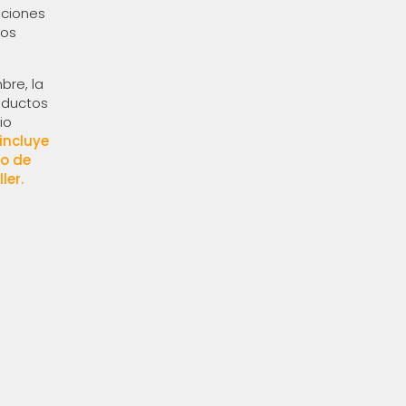
ticiones
los
bre, la
roductos
io
incluye
io de
ler.