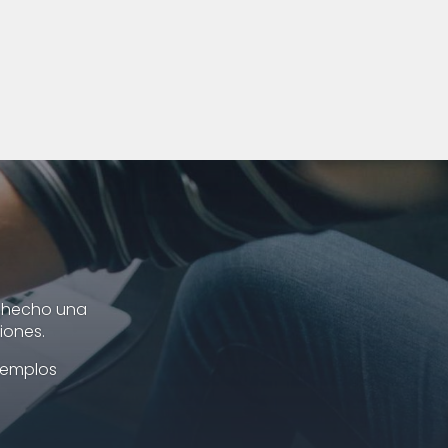
s hecho una
iones.
jemplos