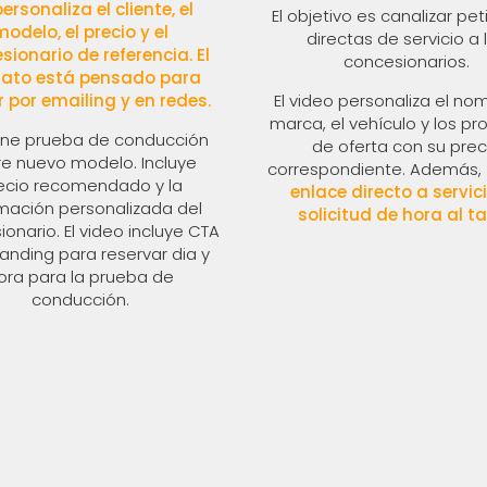
ersonaliza el cliente, el
El objetivo es canalizar pe
modelo, el precio y el
directas de servicio a 
sionario de referencia. El
concesionarios.
ato está pensado para
r por emailing y en redes.
El video personaliza el nom
marca, el vehículo y los p
ne prueba de conducción
de oferta con su prec
e nuevo modelo. Incluye
correspondiente. Además,
ecio recomendado y la
enlace directo a servic
rmación personalizada del
solicitud de hora al tal
onario. El video incluye CTA
landing para reservar dia y
ora para la prueba de
conducción.