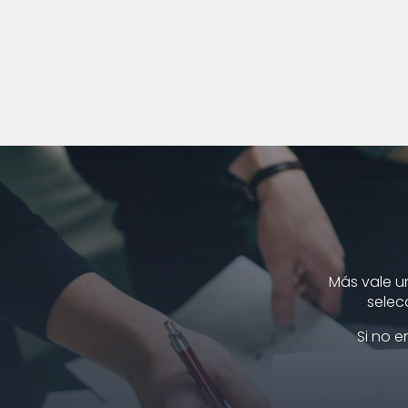
Más vale u
selec
Si no 