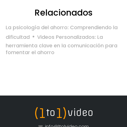
Relacionados
La psicología del ahorro: Comprendiendo la
dificultad
Videos Personalizados: La
herramienta clave en la comunicación para
fomentar el ahorro
(1
1)
to
video
info@1to1video.com