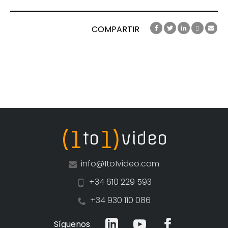
COMPARTIR
(1
1)
to
video
info@1to1video.com
+34 610 229 593
+34 930 110 086
Síguenos