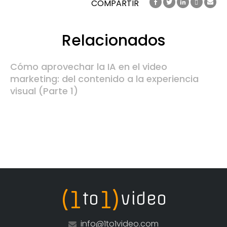
COMPARTIR
Relacionados
Cómo aprovechar la IA en el video
marketing: del contenido a la experiencia
visual (Parte 1)
(1
1)
to
video
info@1to1video.com